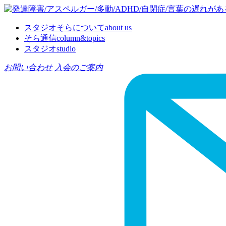
スタジオそらについて
about us
そら通信
column&topics
スタジオ
studio
お問い合わせ
入会のご案内