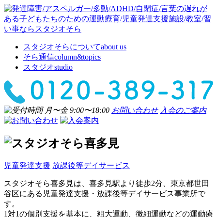
スタジオそらについて
about us
そら通信
column&topics
スタジオ
studio
お問い合わせ
入会のご案内
児童発達支援
放課後等デイサービス
スタジオそら喜多見は、喜多見駅より徒歩2分、東京都世田
谷区にある児童発達支援・放課後等デイサービス事業所で
す。
1対1の個別支援を基本に、粗大運動、微細運動などの運動療