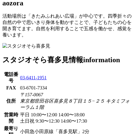
aozora
活動場所は「きたみふれあい広場」が中心です。四季折々の
自然の中で思いきり身体を動かすことで、子どもたちの心を
開き育てます。自然を利用することで五感を働かせ、感覚を
養います。
スタジオそら喜多見情報
information
電話番
03-6411-1951
号
FAX
03-6701-7334
〒157-0067
住所
東京都世田谷区喜多見８丁目１５−２５ キタミフォ
ーラム１階
営業時
平日 10:00〜12:00 14:00〜18:00
間
土日祝 9:30〜12:30 14:00〜17:30
最寄り
小田急小田原線「喜多見駅」2分