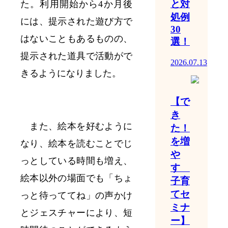
と対
た。利用開始から4か月後
処例
には、提示された遊び方で
30
はないこともあるものの、
選！
提示された道具で活動がで
2026.07.13
きるようになりました。
【で
き
また、絵本を好むように
た！
を増
なり、絵本を読むことでじ
や
っとしている時間も増え、
す
絵本以外の場面でも「ちょ
子育
てセ
っと待っててね」の声かけ
ミナ
とジェスチャーにより、短
ー】