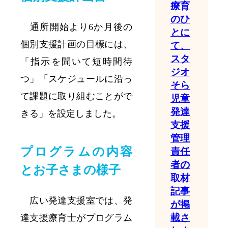
療育
のひ
通所開始より6か月後の
とに
個別支援計画の目標には、
て、
スタ
「指示を聞いて短時間待
ジオ
つ」「スケジュールに沿っ
そら
て課題に取り組むことがで
児童
発達
きる」を設定しました。
支援
管理
プログラムの内容
責任
者の
とお子さまの様子
取材
記事
広い発達支援室では、発
が掲
載さ
達支援療育士がプログラム