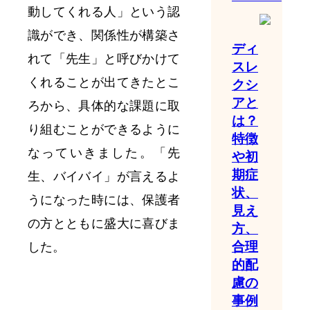
動してくれる人」という認
識ができ、関係性が構築さ
ディ
れて「先生」と呼びかけて
スレ
くれることが出てきたとこ
クシ
アと
ろから、具体的な課題に取
は？
り組むことができるように
特徴
なっていきました。「先
や初
期症
生、バイバイ」が言えるよ
状、
うになった時には、保護者
見え
の方とともに盛大に喜びま
方、
合理
した。
的配
慮の
事例