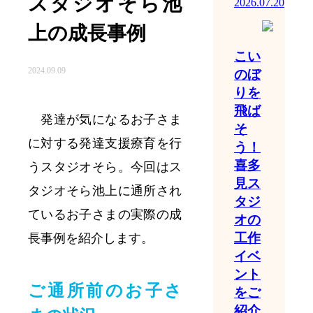
スタジオそら池
2026.07.20
上の成長事例
こい
2024.09.09
のぼ
りを
飛ば
発達が気になるお子さま
そ
に対する発達支援療育を行
う！
喜多
うスタジオそら。今回はス
見ス
タジオそら池上に通所され
タジ
ているお子さまの実際の成
オの
工作
長事例を紹介します。
イベ
ント
ご通所前のお子さ
をご
紹介