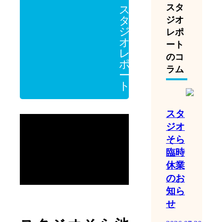
スタ
ス
タ
ジオ
ジ
レポ
オ
ート
レ
のコ
ポ
ラム
ー
ト
スタ
ジオ
そら
臨時
休業
のお
知ら
せ