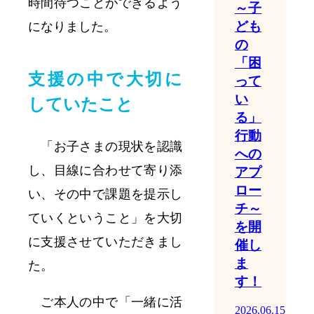
時間待つことができるよう
～子
ども
になりました。
の
「困
支援の中で大切に
って
い
していたこと
る」
行動
「お子さまの現状を認識
への
し、目線に合わせて寄り添
アプ
ロー
い、その中で課題を提示し
チ～
ていくということ」を大切
を開
に支援させていただきまし
催し
ま
た。
す！
ご本人の中で「一緒に活
2026.06.15