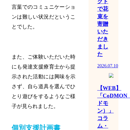
クト
言葉でのコミュニケーショ
で花
束を
ンは難しい状況
だというこ
寄贈
とでした
。
いた
だき
まし
た
また、ご体験いただいた時
2026.07.10
にも発達支援療育士から提
示された活動には興味を示
さず、自ら道具を選んでひ
【WEB】
「CoDMON
とり遊びをするようなご様
ドモ
子が見られました。
ン）」
コラ
ム・
個別支援計画書