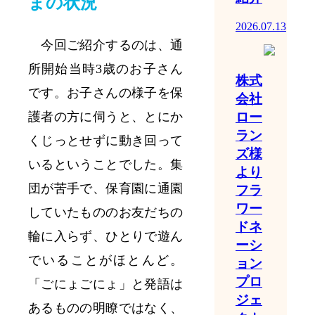
まの状況
2026.07.13
今回ご紹介するのは、通
所開始当時3歳のお子さん
株式
です。
お子さんの様子を保
会社
ロー
護者の方に伺うと
、とにか
ラン
くじっとせずに動き回って
ズ様
いるということでした。集
より
団が苦手で、保育園に通園
フラ
ワー
していたもののお友だちの
ドネ
輪に入らず、ひとりで遊ん
ーシ
でいることがほとんど。
ョン
プロ
「ごにょごにょ」と発語は
ジェ
あるものの明瞭ではなく、