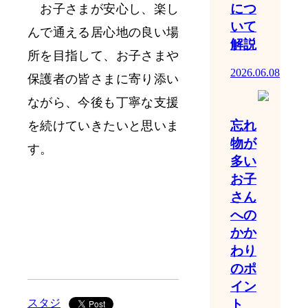
につ
お子さまが安心し、楽し
いて
んで通える居心地の良い場
解説
所を目指して、お子さまや
2026.06.08
保護者の皆さまに寄り添い
ながら、今後も丁寧な支援
忘れ
を続けていきたいと思いま
物が
す。
多い
お子
さん
への
かか
わり
のポ
イン
ト
スタジ