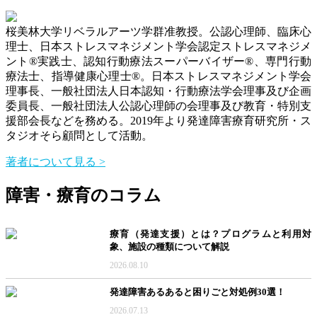
桜美林大学リベラルアーツ学群准教授。公認心理師、臨床心
理士、日本ストレスマネジメント学会認定ストレスマネジメ
ント®実践士、認知行動療法スーパーバイザー®、専門行動
療法士、指導健康心理士®。日本ストレスマネジメント学会
理事長、一般社団法人日本認知・行動療法学会理事及び企画
委員長、一般社団法人公認心理師の会理事及び教育・特別支
援部会長などを務める。2019年より発達障害療育研究所・ス
タジオそら顧問として活動。
著者について見る >
障害・療育のコラム
療育（発達支援）とは？プログラムと利用対
象、施設の種類について解説
2026.08.10
発達障害あるあると困りごと対処例30選！
2026.07.13