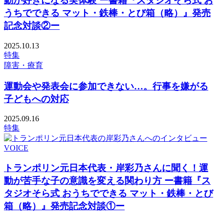
動が好きになる実体験 ー書籍『スタジオそら式 お
うちでできる マット・鉄棒・とび箱（略）』発売
記念対談②ー
2025.10.13
特集
障害・療育
運動会や発表会に参加できない…。行事を嫌がる
子どもへの対応
2025.09.16
特集
VOICE
トランポリン元日本代表・岸彩乃さんに聞く！運
動が苦手な子の意識を変える関わり方 ー書籍『ス
タジオそら式 おうちでできる マット・鉄棒・とび
箱（略）』発売記念対談①ー