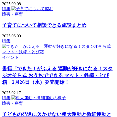
2025.09.08
特集
障害・療育
子育てについて相談できる施設まとめ
2025.06.09
特集
イベント
書籍「できた！がふえる 運動が好きになる！スタ
ジオそら式 おうちでできる マット・鉄棒・とび
箱」2月26日（水）発売開始！
2025.02.17
特集
障害・療育
子どもの発達に欠かせない粗大運動と微細運動と