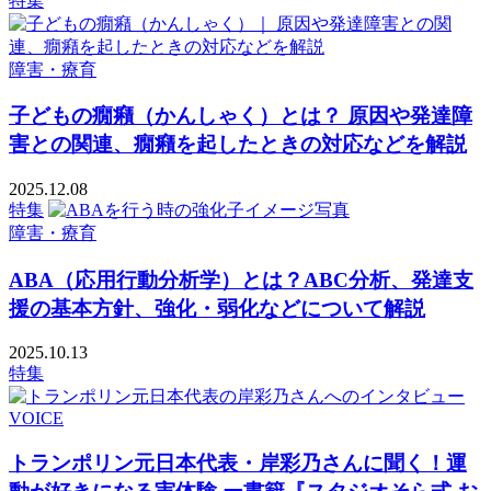
特集
障害・療育
子どもの癇癪（かんしゃく）とは？ 原因や発達障
害との関連、癇癪を起したときの対応などを解説
2025.12.08
特集
障害・療育
ABA（応用行動分析学）とは？ABC分析、発達支
援の基本方針、強化・弱化などについて解説
2025.10.13
特集
VOICE
トランポリン元日本代表・岸彩乃さんに聞く！運