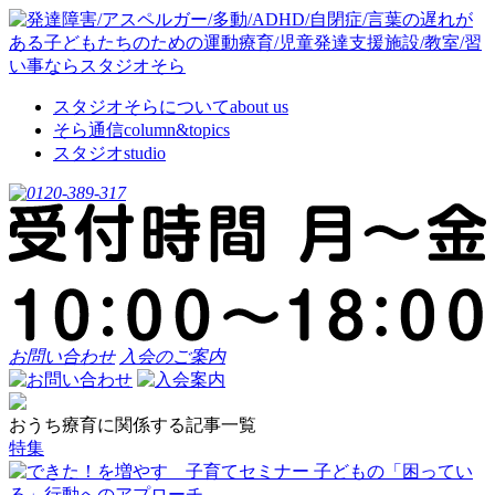
スタジオそらについて
about us
そら通信
column&topics
スタジオ
studio
お問い合わせ
入会のご案内
おうち療育
に関係する記事一覧
特集