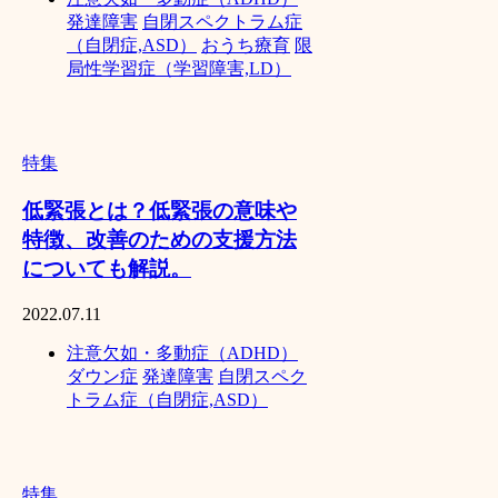
発達障害
自閉スペクトラム症
（自閉症,ASD）
おうち療育
限
局性学習症（学習障害,LD）
特集
低緊張とは？低緊張の意味や
特徴、改善のための支援方法
についても解説。
2022.07.11
注意欠如・多動症（ADHD）
ダウン症
発達障害
自閉スペク
トラム症（自閉症,ASD）
特集