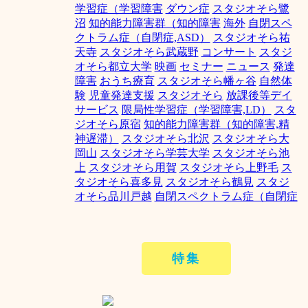
学習症（学習障害
ダウン症
スタジオそら鷺
沼
知的能力障害群（知的障害
海外
自閉スペ
クトラム症（自閉症,ASD）
スタジオそら祐
天寺
スタジオそら武蔵野
コンサート
スタジ
オそら都立大学
映画
セミナー
ニュース
発達
障害
おうち療育
スタジオそら幡ヶ谷
自然体
験
児童発達支援
スタジオそら
放課後等デイ
サービス
限局性学習症（学習障害,LD）
スタ
ジオそら原宿
知的能力障害群（知的障害,精
神遅滞）
スタジオそら北沢
スタジオそら大
岡山
スタジオそら学芸大学
スタジオそら池
上
スタジオそら用賀
スタジオそら上野毛
ス
タジオそら喜多見
スタジオそら鶴見
スタジ
オそら品川戸越
自閉スペクトラム症（自閉症
特集