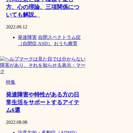
方、心の理論、三項関係につ
いても解説。
2022.09.12
発達障害
自閉スペクトラム症
（自閉症,ASD）
おうち療育
特集
発達障害や特性がある方の日
常生活をサポートするアイテ
ム6選
2022.08.08
注意欠如・多動症（ADHD）